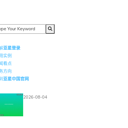
导航
解
亚星登录
用实例
闻看点
务方向
到
亚星中国官网
热门资讯
2026-08-04
亚星游戏官方网站入口
手机app下载多平台兼
容，支持安卓和苹果设备同步体