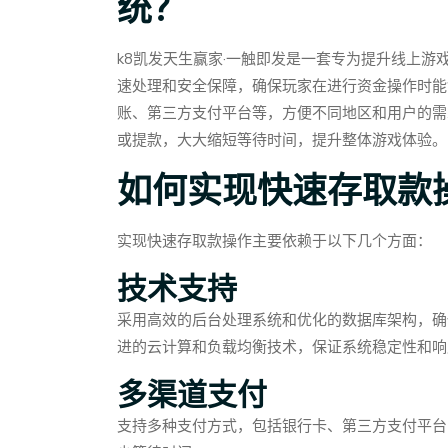
统？
k8凯发天生赢家·一触即发是一套专为提升线上
速处理和安全保障，确保玩家在进行资金操作时能
账、第三方支付平台等，方便不同地区和用户的需
或提款，大大缩短等待时间，提升整体游戏体验。
如何实现快速存取款
实现快速存取款操作主要依赖于以下几个方面：
技术支持
采用高效的后台处理系统和优化的数据库架构，确
进的云计算和负载均衡技术，保证系统稳定性和响
多渠道支付
支持多种支付方式，包括银行卡、第三方支付平台