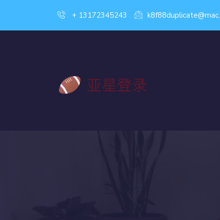
+ 13172345243
k8f88duplicate@mac