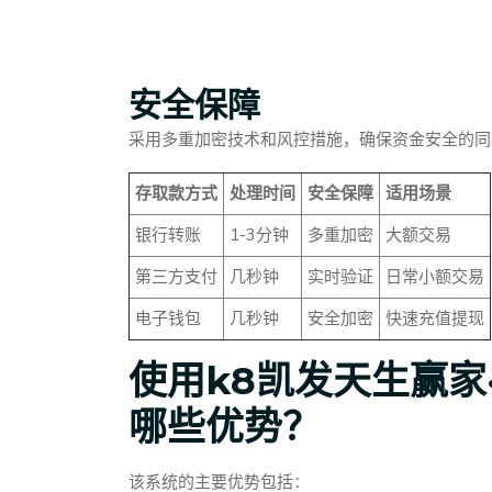
安全保障
采用多重加密技术和风控措施，确保资金安全的同
存取款方式
处理时间
安全保障
适用场景
银行转账
1-3分钟
多重加密
大额交易
第三方支付
几秒钟
实时验证
日常小额交易
电子钱包
几秒钟
安全加密
快速充值提现
使用k8凯发天生赢家
哪些优势？
该系统的主要优势包括：