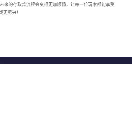
未来的存取款流程会变得更加顺畅，让每一位玩家都能享受
戏更尽兴！