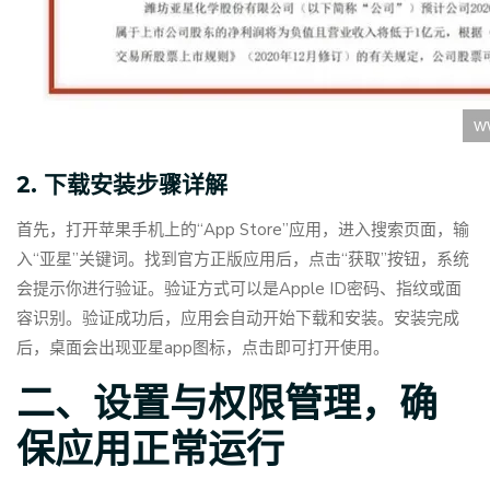
2. 下载安装步骤详解
首先，打开苹果手机上的“App Store”应用，进入搜索页面，输
入“亚星”关键词。找到官方正版应用后，点击“获取”按钮，系统
会提示你进行验证。验证方式可以是Apple ID密码、指纹或面
容识别。验证成功后，应用会自动开始下载和安装。安装完成
后，桌面会出现亚星app图标，点击即可打开使用。
二、设置与权限管理，确
保应用正常运行