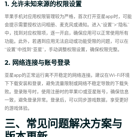
1. 允许未知来源的权限设置
苹果手机对应用权限管理较为严格，首次打开亚星app时，可能
会提示需要授权访问相册、麦克风或通知。进入“设置”>“隐私”
中，找到对应权限项，逐一开启，确保应用可以正常使用所有
功能。此外，若遇到应用无法启动或功能受限的问题，可以在
“设置”中找到“亚星”，手动调整权限设置，确保权限完整。
2. 网络连接与账号登录
亚星app的正常运行离不开稳定的网络连接。建议在Wi-Fi环境
下下载安装和登录，避免流量限制或网络不稳定导致的下载失
败。登录账号时，使用注册时的苹果ID或亚星账号，确保信息
一致，避免登录异常。登录后，可以同步游戏数据，享受更好
的游戏体验。
三、常见问题解决方案与
版本更新