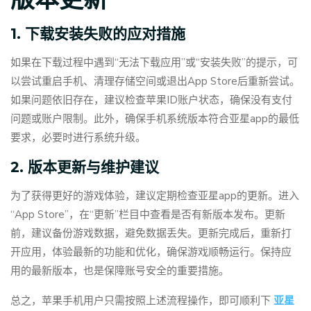
1. 下载安装失败的应对措施
如果在下载过程中遇到“无法下载应用”或“安装失败”的提示，可
以尝试重启手机、清理存储空间或退出App Store后重新尝试。
如果问题依旧存在，建议检查苹果ID账户状态，确保没有支付
问题或账户限制。此外，确保手机系统版本符合亚星app的最低
要求，必要时进行系统升级。
2. 版本更新与维护建议
为了获得更好的游戏体验，建议定期检查亚星app的更新。进入
“App Store”，在“更新”栏目中查看是否有新版本发布。更新
前，建议备份游戏数据，避免数据丢失。更新完成后，重新打
开应用，体验最新的功能和优化，确保游戏顺畅运行。保持应
用的最新版本，也是保障账号安全的重要措施。
总之，苹果手机用户只需按照上述流程操作，即可顺利下
亚星