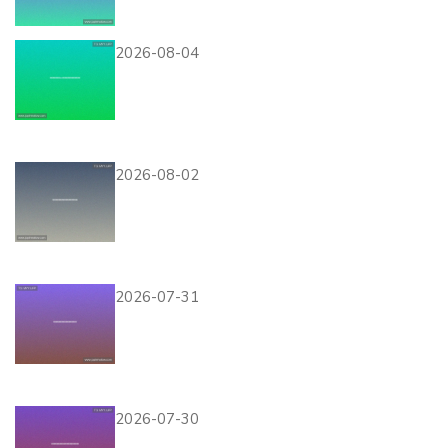
方入口地址及安全登录指南
2026-08-04
亚星游戏官方网站入口手机
app下载多平台兼容，支持安
卓和苹果设备同步体验
2026-08-02
亚星正规网址常见问题解答，
解决用户在访问过程中遇到的
各种疑问
2026-07-31
亚星旗舰厅最新优惠活动时间
安排，抓住每一次赢取奖励的
机会
2026-07-30