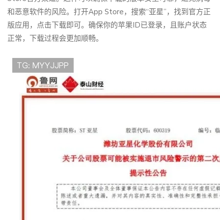
和恶意软件的风险。打开App Store，搜索“亚星”，找到官方正
版应用，点击下载即可。确保你的苹果ID已登录，且账户状态
正常，下载过程会更加顺畅。