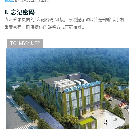
机版
见问题及应对措施：
1. 忘记密码
点击登录页面的“忘记密码”链接，按照提示通过注册邮箱或手机
重置密码。确保提供的联系方式正确有效。