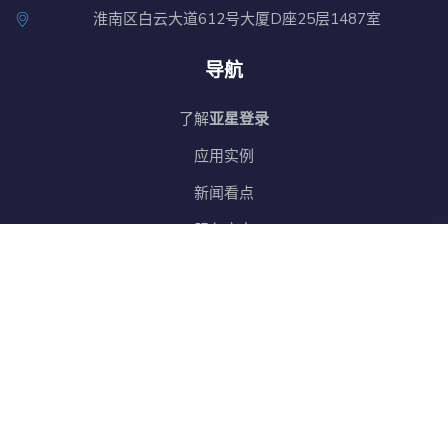
淮南区白云大道612号大厦D座25层1487室
导航
了解
亚星登录
应用实例
新闻看点
服务方向
找到
亚星中国官网
网站地图
SiteMap
邮箱订阅