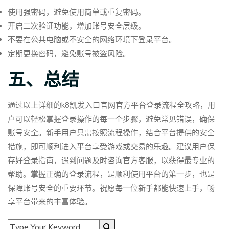
使用强密码，避免使用简单或重复密码。
开启二次验证功能，增加账号安全层级。
不要在公共电脑或不安全的网络环境下登录平台。
定期更换密码，避免账号被盗风险。
五、总结
通过以上详细的k8凯发入口官网官方平台登录流程全攻略，用
户可以轻松掌握登录操作的每一个步骤，避免常见错误，确保
账号安全。新手用户只需按照流程操作，结合平台提供的安全
措施，即可顺利进入平台享受游戏或交易的乐趣。建议用户保
存好登录指南，遇到问题及时咨询官方客服，以获得最专业的
帮助。掌握正确的登录流程，是顺利使用平台的第一步，也是
保障账号安全的重要环节。祝愿每一位新手都能快速上手，畅
享平台带来的丰富体验。