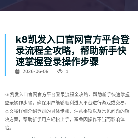
k8凯发入口官网官方平台登
录流程全攻略，帮助新手快
速掌握登录操作步骤
2026-06-08
1
k8凯发入口官网官方平台登录流程全攻略，帮助新手快速掌握
登录操作步骤，确保用户能够顺利进入平台进行游戏或交易。
本文将详细介绍登录的具体步骤、注意事项以及常见问题的解
决方案，帮助新手用户轻松上手，避免因操作不当而影响体
验。