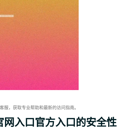
客服，获取专业帮助和最新的访问指南。
乐官网入口官方入口的安全性