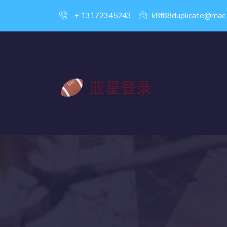
+ 13172345243
k8f88duplicate@mac