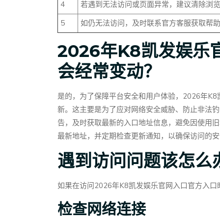
4
若遇到无法访问或页面异常，建议清除浏
5
如仍无法访问，及时联系官方客服获取帮
2026年K8凯发娱
会经常变动？
是的，为了保障平台安全和用户体验，2026年K
新。这主要是为了应对网络安全威胁、防止非法钓
告，及时获取最新的入口地址信息，避免因使用旧
最新地址，并定期检查更新通知，以确保访问的安
遇到访问问题该怎么
如果在访问2026年K8凯发娱乐官网入口官方入
检查网络连接