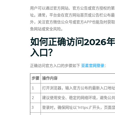
用户可以通过官方网站、官方公告或官方授权的第三
址。通常，平台会在官方网站首页或公告栏公布最
外，关注官方微信公众号或官方APP也能及时获
鱼网站或安全风险。
如何正确访问2026
入口？
正确访问官方入口的步骤如下
亚星官网登录
：
步骤
操作内容
1
打开浏览器，输入官方公布的最新入口地
2
建议使用安全、稳定的网络环境，避免公共W
3
登录时，确保网址以“https://”开头，