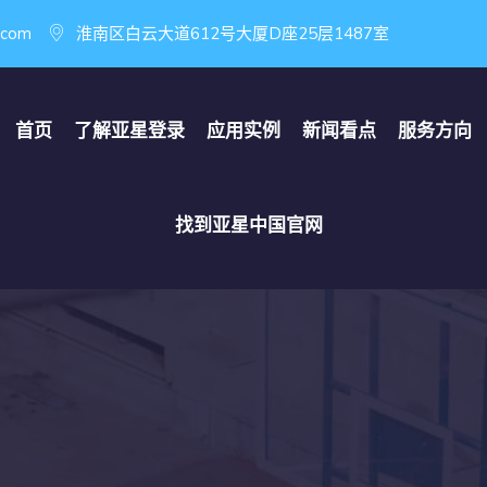
.com
淮南区白云大道612号大厦D座25层1487室
首页
了解
亚星登录
应用实例
新闻看点
服务方向
找到
亚星中国官网