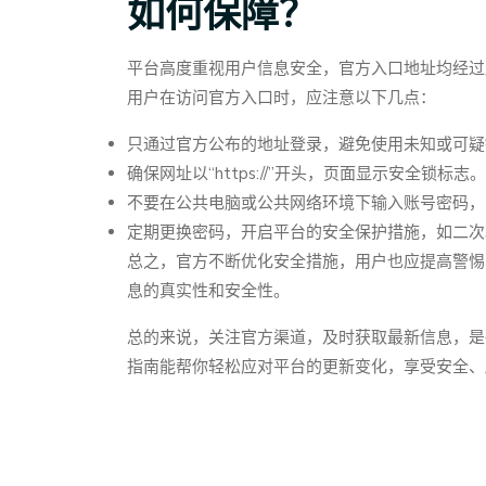
如何保障？
平台高度重视用户信息安全，官方入口地址均经过
用户在访问官方入口时，应注意以下几点：
只通过官方公布的地址登录，避免使用未知或可疑
确保网址以“https://”开头，页面显示安全锁标志。
不要在公共电脑或公共网络环境下输入账号密码，
定期更换密码，开启平台的安全保护措施，如二次
总之，官方不断优化安全措施，用户也应提高警惕
息的真实性和安全性。
总的来说，关注官方渠道，及时获取最新信息，是确
指南能帮你轻松应对平台的更新变化，享受安全、