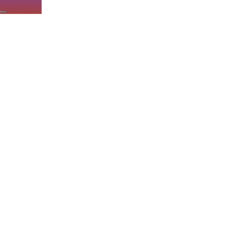
口入口地址，快速访问
官网获取最新资讯与服务支持