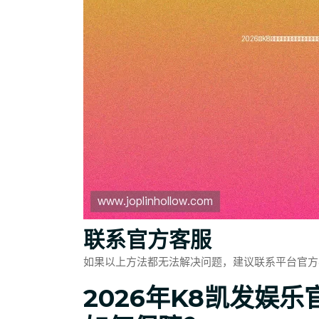
联系官方客服
如果以上方法都无法解决问题，建议联系平台官方
2026年K8凯发娱