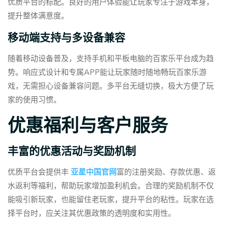
优质平台的标配。良好的用户体验能让玩家专注于游戏本身，
提升整体满意度。
移动端支持与多设备兼容
随着移动设备普及，支持手机和平板电脑的百家乐平台成为趋
势。响应式设计和专属APP能让玩家随时随地畅玩百家乐游
戏，无需担心设备兼容问题。多平台无缝切换，极大方便了玩
家的使用习惯。
优惠福利与客户服务
丰富的优惠活动与奖励机制
优质平台会提供丰
亚星中国官网
富的注册奖励、存款优惠、返
水返利等福利，帮助玩家增加盈利机会。合理的奖励机制不仅
能吸引新玩家，也能留住老玩家，提升平台的粘性。玩家在选
择平台时，应关注其优惠政策的透明度和实用性。