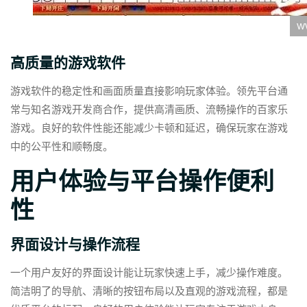
高质量的游戏软件
游戏软件的稳定性和画面质量直接影响玩家体验。领先平台通
常与知名游戏开发商合作，提供高清画质、流畅操作的百家乐
游戏。良好的软件性能还能减少卡顿和延迟，确保玩家在游戏
中的公平性和顺畅度。
用户体验与平台操作便利
性
界面设计与操作流程
一个用户友好的界面设计能让玩家快速上手，减少操作难度。
简洁明了的导航、清晰的按钮布局以及直观的游戏流程，都是