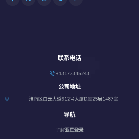
联系电话
+13172345243
公司地址
淮南区白云大道612号大厦D座25层1487室
导航
了解
亚星登录