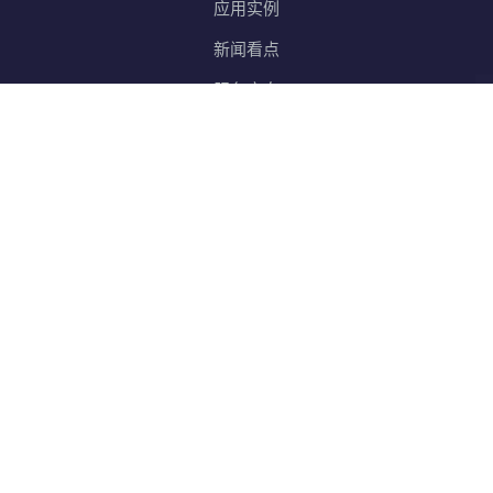
应用实例
新闻看点
服务方向
找到
亚星中国官网
网站地图
SiteMap
邮箱订阅