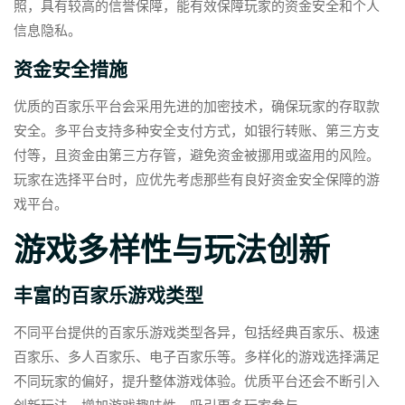
照，具有较高的信誉保障，能有效保障玩家的资金安全和个人
信息隐私。
资金安全措施
优质的百家乐平台会采用先进的加密技术，确保玩家的存取款
安全。多平台支持多种安全支付方式，如银行转账、第三方支
付等，且资金由第三方存管，避免资金被挪用或盗用的风险。
玩家在选择平台时，应优先考虑那些有良好资金安全保障的游
戏平台。
游戏多样性与玩法创新
丰富的百家乐游戏类型
不同平台提供的百家乐游戏类型各异，包括经典百家乐、极速
百家乐、多人百家乐、电子百家乐等。多样化的游戏选择满足
不同玩家的偏好，提升整体游戏体验。优质平台还会不断引入